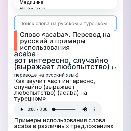
Медицина
Части тела
Одежда
Время
Топ 1000
Слово «acaba». Перевод на 
Числа
русский и примеры 
Глаголы
использования
Служебные
acaba
—
Существительные
вот интересно, случайно 
Прилагательные
(выражает любопытство)
(в 
переводе на русский язык)
Как звучит «вот интересно, 
случайно (выражает 
любопытство) (acaba) на 
турецком» 
Примеры использования слова 
acaba в различных предложениях 