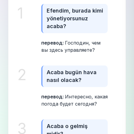
1
Efendim, burada kimi 
yönetiyorsunuz 
acaba?
перевод: 
Господин, чем 
вы здесь управляете?
2
Acaba bugün hava 
nasıl olacak?
перевод: 
Интересно, какая 
погода будет сегодня?
3
Acaba o gelmiş 
midir?