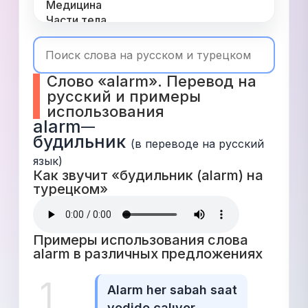
Медицина
Части тела
Одежда
Время
Топ 1000
Слово «alarm». Перевод на 
Числа
русский и примеры 
Глаголы
использования
Служебные
alarm
—
Существительные
будильник
Прилагательные
(в переводе на русский 
язык)
Как звучит «будильник (alarm) на 
турецком» 
Примеры использования слова 
alarm в различных предложениях 
1
Alarm her sabah saat 
yedide çalıyor.