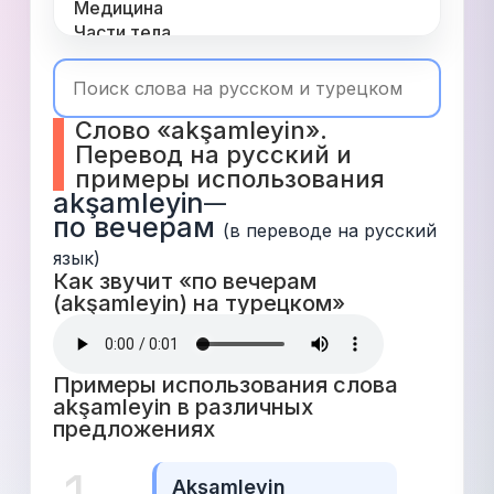
Медицина
Части тела
Одежда
Время
Топ 1000
Слово «akşamleyin». 
Числа
Перевод на русский и 
Глаголы
примеры использования
Служебные
akşamleyin
—
Существительные
по вечерам
Прилагательные
(в переводе на русский 
язык)
Как звучит «по вечерам 
(akşamleyin) на турецком» 
Примеры использования слова 
akşamleyin в различных 
предложениях 
Akşamleyin 