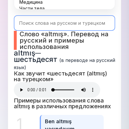
Медицина
Части тела
Одежда
Время
Топ 1000
Слово «altmış». Перевод на 
Числа
русский и примеры 
Глаголы
использования
Служебные
altmış
—
Существительные
шестьдесят
Прилагательные
(в переводе на русский 
язык)
Как звучит «шестьдесят (altmış) 
на турецком» 
Примеры использования слова 
altmış в различных предложениях 
1
Ben altmış 
yaşındayım.