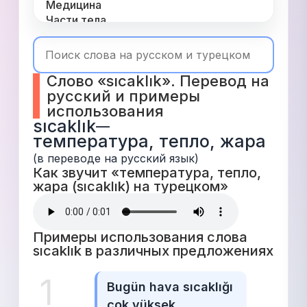
Медицина
Части тела
Одежда
Время
Топ 1000
Слово «sıcaklık». Перевод на 
Числа
русский и примеры 
Глаголы
использования
Служебные
sıcaklık
—
Существительные
температура, тепло, жара
Прилагательные
(в переводе на русский язык)
Как звучит «температура, тепло, 
жара (sıcaklık) на турецком» 
Примеры использования слова 
sıcaklık в различных предложениях 
1
Bugün hava sıcaklığı 
çok yüksek.