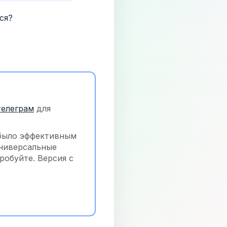
ся?
телеграм
 для 
было эффективным 
ниверсальные 
обуйте. Версия с 