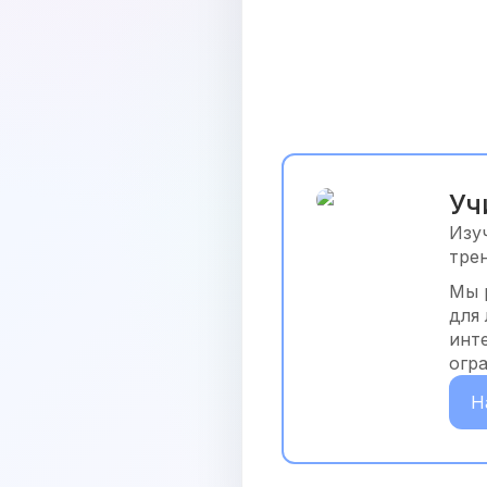
Уч
Изу
тре
Мы 
для
инт
огр
Н