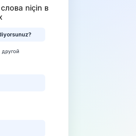
ова niçin в 
х 
idiyorsunuz?
 другой 