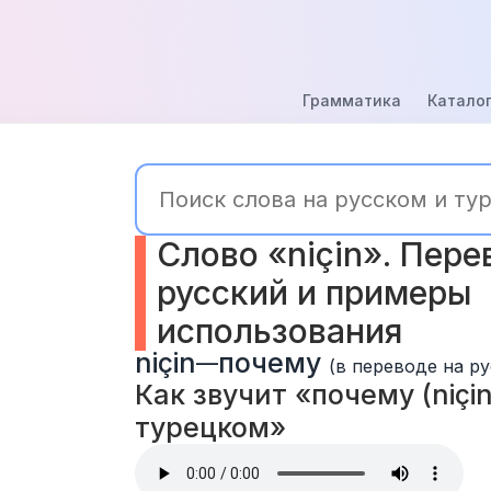
Грамматика
Каталог
Слово «niçin». Перев
русский и примеры 
использования
niçin
почему
—
(в переводе на ру
Как звучит «почему (niçin)
турецком» 