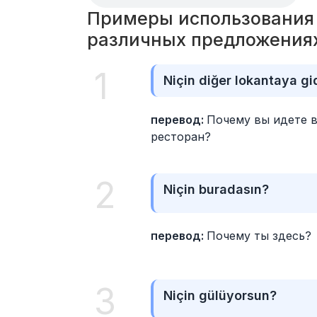
Примеры использования сл
различных предложения
1
Niçin diğer lokantaya g
перевод: 
Почему вы идете в
ресторан?
2
Niçin buradasın?
перевод: 
Почему ты здесь?
3
Niçin gülüyorsun?