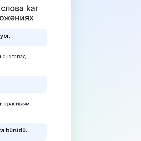
лова kar 
ложениях 
yor.
 снегопад.
ь красивым.
za bürüdü.