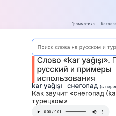
Грамматика
Каталог
Слово «kar yağışı». 
русский и примеры 
использования
kar yağışı
снегопад
—
(в пере
Как звучит «снегопад (kar 
турецком» 