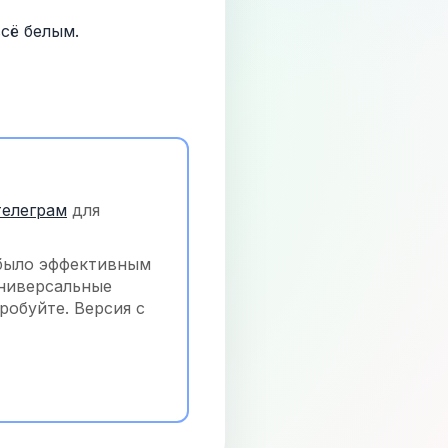
сё белым.
телеграм
 для 
было эффективным 
ниверсальные 
обуйте. Версия с 