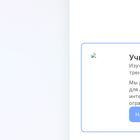
Уч
Изу
тре
Мы 
для
инт
огр
Н