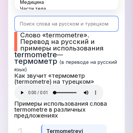
Медицина
Части тела
Одежда
Время
Топ 1000
Слово «termometre». 
Числа
Перевод на русский и 
Глаголы
примеры использования
Служебные
termometre
—
Существительные
термометр
Прилагательные
(в переводе на русский 
язык)
Как звучит «термометр 
(termometre) на турецком» 
Примеры использования слова 
termometre в различных 
предложениях 
Termometreyi 