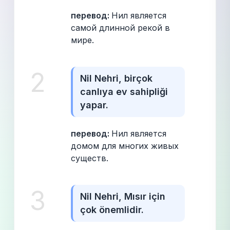
перевод: 
Нил является 
самой длинной рекой в 
мире.
2
Nil Nehri, birçok 
canlıya ev sahipliği 
yapar.
перевод: 
Нил является 
домом для многих живых 
существ.
3
Nil Nehri, Mısır için 
çok önemlidir.