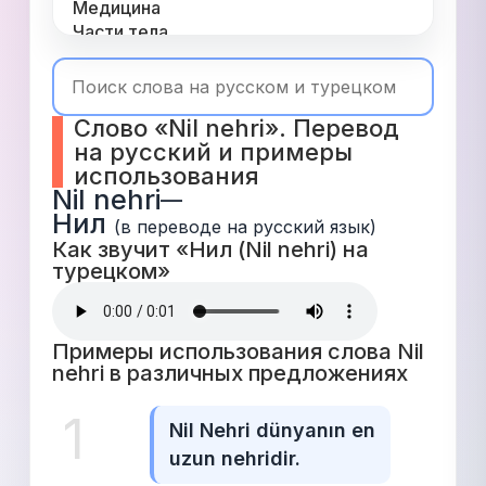
Медицина
Части тела
Одежда
Время
Топ 1000
Слово «Nil nehri». Перевод 
Числа
на русский и примеры 
Глаголы
использования
Служебные
Nil nehri
—
Существительные
Нил
Прилагательные
(в переводе на русский язык)
Как звучит «Нил (Nil nehri) на 
турецком» 
Примеры использования слова Nil 
nehri в различных предложениях 
1
Nil Nehri dünyanın en 
uzun nehridir.