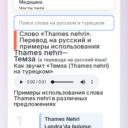
Медицина
Части тела
Одежда
Время
Топ 1000
Слово «Thames nehri». 
Числа
Перевод на русский и 
Глаголы
примеры использования
Служебные
Thames nehri
—
Существительные
Темза
Прилагательные
(в переводе на русский язык)
Как звучит «Темза (Thames nehri) 
на турецком» 
Примеры использования слова 
Thames nehri в различных 
предложениях 
1
Thames Nehri 
Londra'da bulunur.