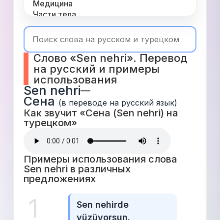
Медицина
Части тела
Одежда
Время
Топ 1000
Слово «Sen nehri». Перевод 
Числа
на русский и примеры 
Глаголы
использования
Служебные
Sen nehri
—
Существительные
Сена
Прилагательные
(в переводе на русский язык)
Как звучит «Сена (Sen nehri) на 
турецком» 
Примеры использования слова 
Sen nehri в различных 
предложениях 
1
Sen nehirde 
yüzüyorsun.