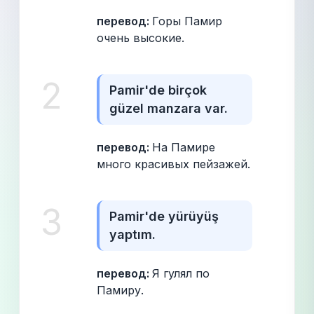
перевод: 
Горы Памир 
очень высокие.
2
Pamir'de birçok 
güzel manzara var.
перевод: 
На Памире 
много красивых пейзажей.
3
Pamir'de yürüyüş 
yaptım.
перевод: 
Я гулял по 
Памиру.