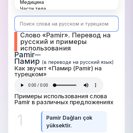
Медицина
Части тела
Одежда
Время
Топ 1000
Слово «Pamir». Перевод на 
Числа
русский и примеры 
Глаголы
использования
Служебные
Pamir
—
Существительные
Памир
Прилагательные
(в переводе на русский язык)
Как звучит «Памир (Pamir) на 
турецком» 
Примеры использования слова 
Pamir в различных предложениях 
1
Pamir Dağları çok 
yüksektir.