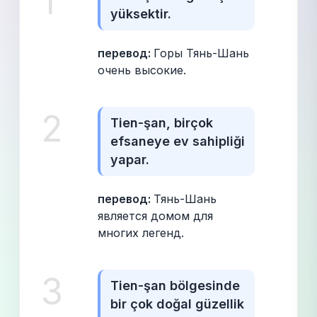
1
yüksektir.
перевод: 
Горы Тянь-Шань 
очень высокие.
2
Tien-şan, birçok 
efsaneye ev sahipliği 
yapar.
перевод: 
Тянь-Шань 
является домом для 
многих легенд.
3
Tien-şan bölgesinde 
bir çok doğal güzellik 