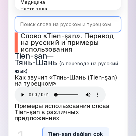
Медицина
Части тела
Одежда
Время
Топ 1000
Слово «Tien-şan». Перевод 
Числа
на русский и примеры 
Глаголы
использования
Служебные
Tien-şan
—
Существительные
Тянь-Шань
Прилагательные
(в переводе на русский 
язык)
Как звучит «Тянь-Шань (Tien-şan) 
на турецком» 
Примеры использования слова 
Tien-şan в различных 
предложениях 
Tien-şan dağları çok 