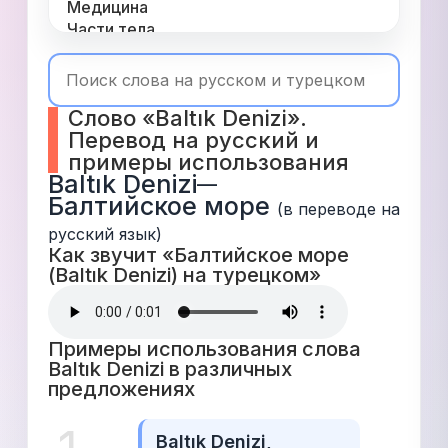
Медицина
Части тела
Одежда
Время
Топ 1000
Слово «Baltık Denizi». 
Числа
Перевод на русский и 
Глаголы
примеры использования
Служебные
Baltık Denizi
—
Существительные
Балтийское море
Прилагательные
(в переводе на 
русский язык)
Как звучит «Балтийское море 
(Baltık Denizi) на турецком» 
Примеры использования слова 
Baltık Denizi в различных 
предложениях 
Baltık Denizi, 