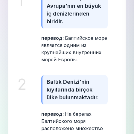
1
Avrupa'nın en büyük 
iç denizlerinden 
biridir.
перевод: 
Балтийское море 
является одним из 
крупнейших внутренних 
морей Европы.
2
Baltık Denizi'nin 
kıyılarında birçok 
ülke bulunmaktadır.
перевод: 
На берегах 
Балтийского моря 
расположено множество 