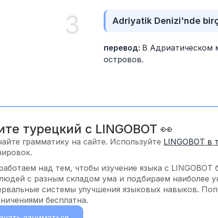
3
Adriyatik Denizi'nde bir
перевод: 
В Адриатическом м
островов.
ите турецкий с LINGOBOT 👀
чайте грамматику на сайте. Используйте
LINGOBOT в 
нировок.
работаем над тем, чтобы изучение языка с LINGOBOT 
 людей с разным складом ума и подбираем наиболее у
ервальные системы улучшения языковых навыков. Попр
аничениями бесплатна.
ачать заниматься