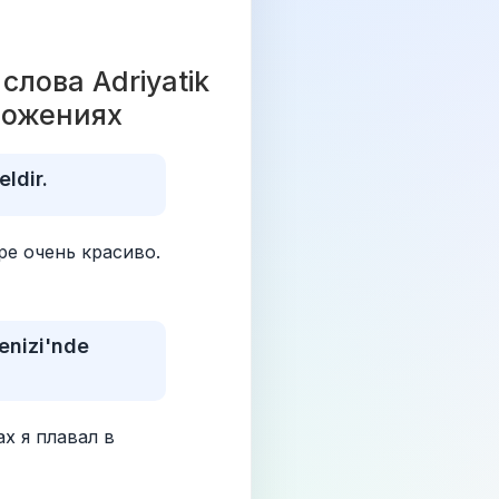
ова Adriyatik 
ложениях 
ldir.
е очень красиво.
enizi'nde 
х я плавал в 