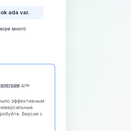
çok ada var.
оре много 
телеграм
 для 
было эффективным 
ниверсальные 
обуйте. Версия с 