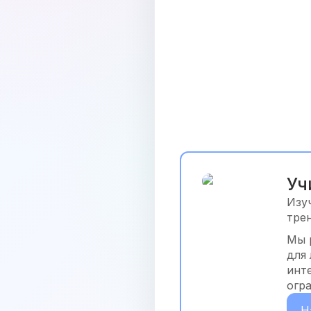
Уч
Изу
тре
Мы 
для
инт
огр
Н