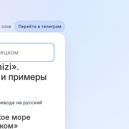
 слов
Перейти в телеграм
zi». 
 и примеры 
реводе на русский 
ое море 
цком» 