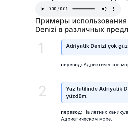
Примеры использования сл
Denizi в различных пред
1
Adriyatik Denizi çok güze
перевод: 
Адриатическое мор
2
Yaz tatilinde Adriyatik D
yüzdüm.
перевод: 
На летних каникула
Адриатическом море.