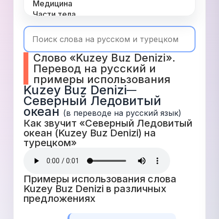
Медицина
Части тела
Одежда
Время
Топ 1000
Слово «Kuzey Buz Denizi». 
Числа
Перевод на русский и 
Глаголы
примеры использования
Служебные
Kuzey Buz Denizi
—
Существительные
Северный Ледовитый 
Прилагательные
океан
(в переводе на русский язык)
Как звучит «Северный Ледовитый 
океан (Kuzey Buz Denizi) на 
турецком» 
Примеры использования слова 
Kuzey Buz Denizi в различных 
предложениях 