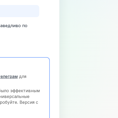
аведливо по 
телеграм
 для 
было эффективным 
ниверсальные 
обуйте. Версия с 