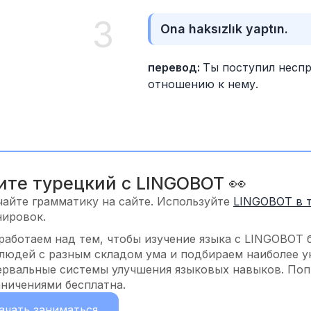
3
Ona haksızlık yaptın.
перевод: 
Ты поступил неспр
отношению к нему.
ите турецкий с LINGOBOT 👀
чайте грамматику на сайте. Используйте
LINGOBOT в 
нировок.
работаем над тем, чтобы изучение языка с LINGOBOT 
 людей с разным складом ума и подбираем наиболее у
ервальные системы улучшения языковых навыков. Попр
аничениями бесплатна.
ачать заниматься