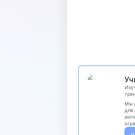
Уч
Изу
тре
Мы 
для
инт
огр
Н