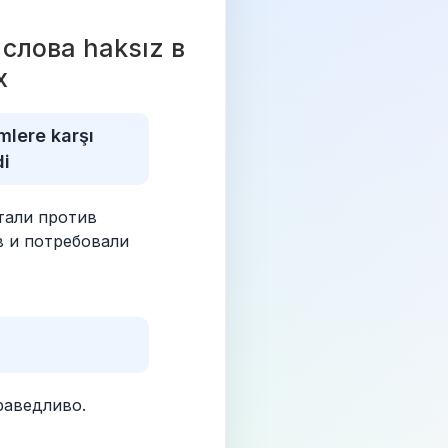
лова haksız в 
х 
lere karşı 
di
али против 
 и потребовали 
раведливо.