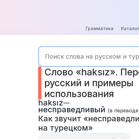
Грамматика
Каталог
Слово «haksız». Пер
русский и примеры 
использования
haksız
—
несправедливый
(в переводе
Как звучит «несправедлив
на турецком» 