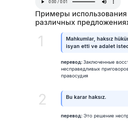
Примеры использования с
различных предложения
1
Mahkumlar, haksız hüküm
isyan etti ve adalet iste
перевод: 
Заключенные восст
несправедливых приговоров
правосудия
2
Bu karar haksız.
перевод: 
Это решение несп