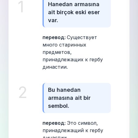
1
Hanedan armasına 
ait birçok eski eser 
var.
перевод: 
Существует 
много старинных 
предметов, 
принадлежащих к гербу 
династии.
2
Bu hanedan 
armasına ait bir 
sembol.
перевод: 
Это символ, 
принадлежащий к гербу 
династии.