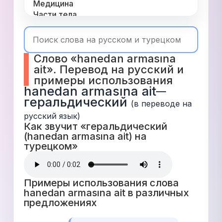
Медицина
Части тела
Одежда
Время
Топ 1000
Слово «hanedan armasına 
Числа
ait». Перевод на русский и 
Глаголы
примеры использования
Служебные
hanedan armasına ait
—
Существительные
геральдический
Прилагательные
(в переводе на 
русский язык)
Как звучит «геральдический 
(hanedan armasına ait) на 
турецком» 
Примеры использования слова 
hanedan armasına ait в различных 
предложениях 