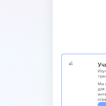
Уч
Изу
тре
Мы 
для
инт
огр