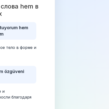
слова hem в 
х 
tuyorum hem 
um
е тело в форме и 
m özgüveni 
 и 
осли благодаря 