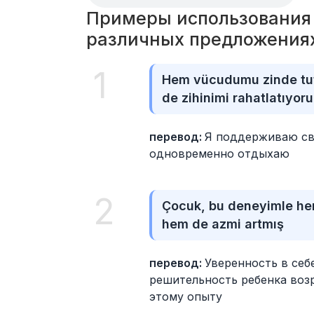
Примеры использования 
различных предложения
1
Hem vücudumu zinde tu
de zihinimi rahatlatıyor
перевод: 
Я поддерживаю сво
одновременно отдыхаю
2
Çocuk, bu deneyimle he
hem de azmi artmış
перевод: 
Уверенность в себе
решительность ребенка возр
этому опыту