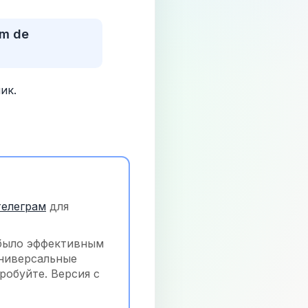
m de 
ик.
телеграм
 для 
было эффективным 
ниверсальные 
обуйте. Версия с 