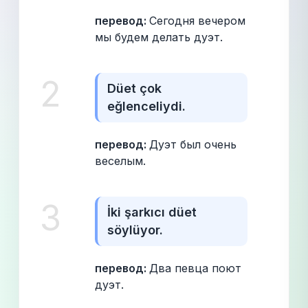
перевод: 
Сегодня вечером 
мы будем делать дуэт.
2
Düet çok 
eğlenceliydi.
перевод: 
Дуэт был очень 
веселым.
3
İki şarkıcı düet 
söylüyor.
перевод: 
Два певца поют 
дуэт.