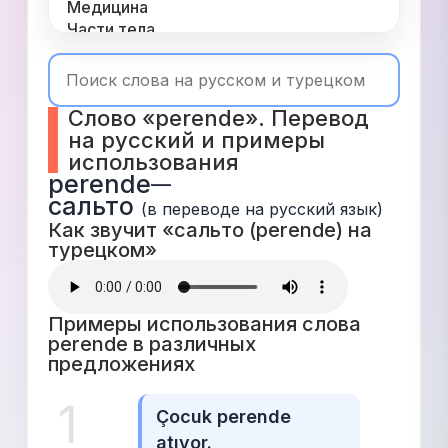
Медицина
Части тела
Одежда
Время
Топ 1000
Слово «perende». Перевод 
Числа
на русский и примеры 
Глаголы
использования
Служебные
perende
—
Существительные
сальто
Прилагательные
(в переводе на русский язык)
Как звучит «сальто (perende) на 
турецком» 
Примеры использования слова 
perende в различных 
предложениях 
1
Çocuk perende 
atıyor.