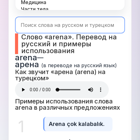
Медицина
Части тела
Одежда
Время
Топ 1000
Слово «arena». Перевод на 
Числа
русский и примеры 
Глаголы
использования
Служебные
arena
—
Существительные
арена
Прилагательные
(в переводе на русский язык)
Как звучит «арена (arena) на 
турецком» 
Примеры использования слова 
arena в различных предложениях 
1
Arena çok kalabalık.