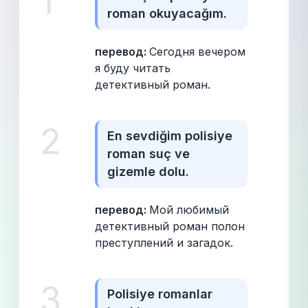
1
roman okuyacağım.
перевод: 
Сегодня вечером 
я буду читать 
детективный роман.
2
En sevdiğim polisiye 
roman suç ve 
gizemle dolu.
перевод: 
Мой любимый 
детективный роман полон 
преступлений и загадок.
3
Polisiye romanlar 