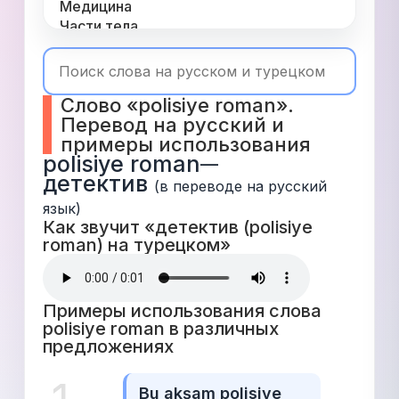
Медицина
Части тела
Одежда
Время
Топ 1000
Слово «polisiye roman». 
Числа
Перевод на русский и 
Глаголы
примеры использования
Служебные
polisiye roman
—
Существительные
детектив
Прилагательные
(в переводе на русский 
язык)
Как звучит «детектив (polisiye 
roman) на турецком» 
Примеры использования слова 
polisiye roman в различных 
предложениях 
Bu akşam polisiye 