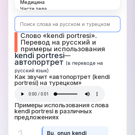
Медицина
Части тела
Одежда
Время
Топ 1000
Слово «kendi portresi». 
Числа
Перевод на русский и 
Глаголы
примеры использования
Служебные
kendi portresi
—
Существительные
автопортрет
Прилагательные
(в переводе на 
русский язык)
Как звучит «автопортрет (kendi 
portresi) на турецком» 
Примеры использования слова 
kendi portresi в различных 
предложениях 
Bu, onun kendi 