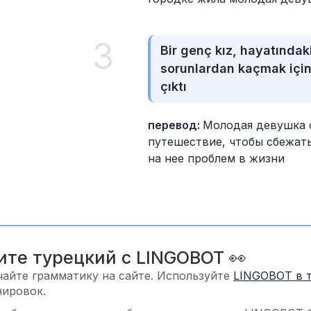
3
Bir genç kız, hayatındaki
sorunlardan kaçmak için 
çıktı
перевод: 
Молодая девушка о
путешествие, чтобы сбежать
на нее проблем в жизни
ите турецкий с LINGOBOT 👀
чайте грамматику на сайте. Используйте
LINGOBOT в 
нировок.