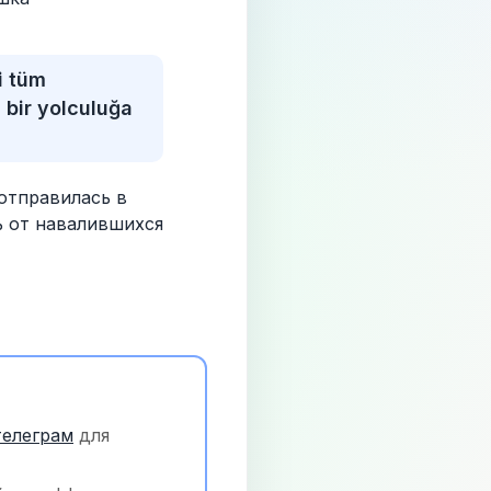
 tüm 
bir yolculuğa 
тправилась в 
 от навалившихся 
телеграм
 для 