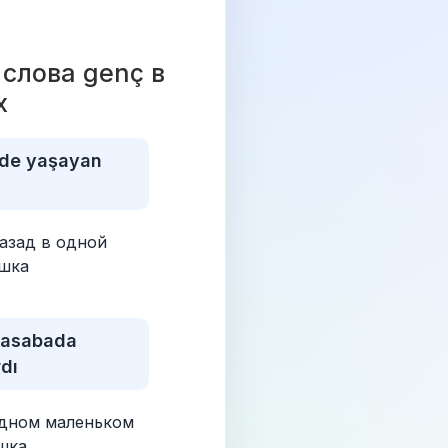
лова genç в 
х 
yde yaşayan 
азад в одной 
ушка
kasabada 
dı
дном маленьком 
шка