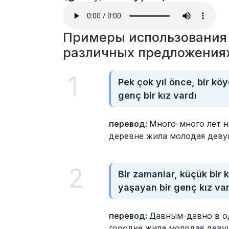
Примеры использования с
различных предложения
1
Pek çok yıl önce, bir kö
genç bir kız vardı
перевод: 
Много-много лет н
деревне жила молодая дев
2
Bir zamanlar, küçük bir 
yaşayan bir genç kız var
перевод: 
Давным-давно в о
городке жила молодая деву