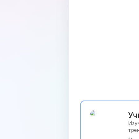
Уч
Изу
тре