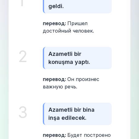
1
geldi.
перевод: 
Пришел 
достойный человек.
2
Azametli bir 
konuşma yaptı.
перевод: 
Он произнес 
важную речь.
3
Azametli bir bina 
inşa edilecek.
перевод: 
Будет построено 