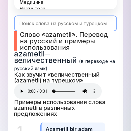
Медицина
Части тела
Одежда
Время
Топ 1000
Слово «azametli». Перевод 
Числа
на русский и примеры 
Глаголы
использования
Служебные
azametli
—
Существительные
величественный
Прилагательные
(в переводе на 
русский язык)
Как звучит «величественный 
(azametli) на турецком» 
Примеры использования слова 
azametli в различных 
предложениях 
Azametli bir adam 