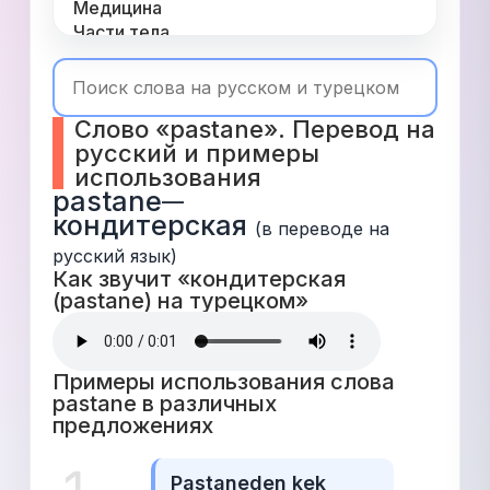
Медицина
Части тела
Одежда
Время
Топ 1000
Слово «pastane». Перевод на 
Числа
русский и примеры 
Глаголы
использования
Служебные
pastane
—
Существительные
кондитерская
Прилагательные
(в переводе на 
русский язык)
Как звучит «кондитерская 
(pastane) на турецком» 
Примеры использования слова 
pastane в различных 
предложениях 
Pastaneden kek 