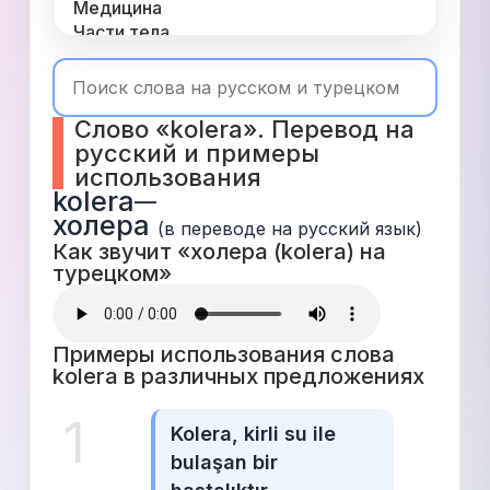
Медицина
Части тела
Одежда
Время
Топ 1000
Слово «kolera». Перевод на 
Числа
русский и примеры 
Глаголы
использования
Служебные
kolera
—
Существительные
холера
Прилагательные
(в переводе на русский язык)
Как звучит «холера (kolera) на 
турецком» 
Примеры использования слова 
kolera в различных предложениях 
1
Kolera, kirli su ile 
bulaşan bir 