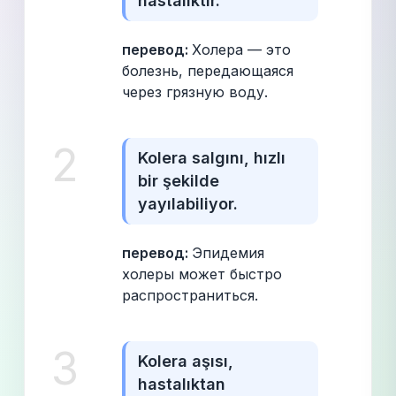
hastalıktır.
перевод: 
Холера — это 
болезнь, передающаяся 
через грязную воду.
2
Kolera salgını, hızlı 
bir şekilde 
yayılabiliyor.
перевод: 
Эпидемия 
холеры может быстро 
распространиться.
3
Kolera aşısı, 
hastalıktan 