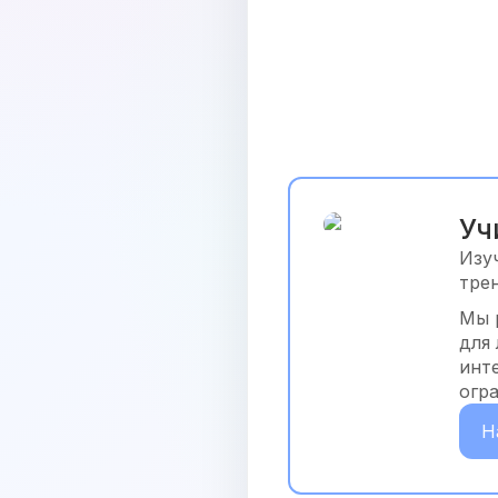
Уч
Изу
тре
Мы 
для
инт
огр
Н