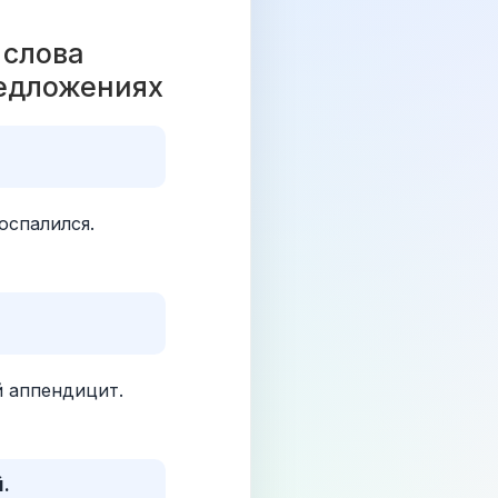
слова 
редложениях 
оспалился.
й аппендицит.
.