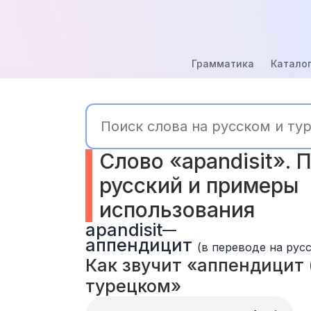
Грамматика
Каталог
Слово «apandisit». П
русский и примеры 
использования
apandisit
—
аппендицит
(в переводе на рус
Как звучит «аппендицит (a
турецком» 