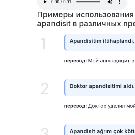
Примеры использования 
apandisit в различных п
1
Apandisitim iltihaplandı.
перевод: 
Мой аппендицит в
2
Doktor apandisitimi aldı.
перевод: 
Доктор удалил мо
3
Apandisit ağrım çok kötü