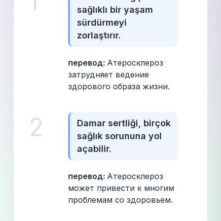
1
sağlıklı bir yaşam 
sürdürmeyi 
zorlaştırır.
перевод: 
Атеросклероз 
затрудняет ведение 
здорового образа жизни.
2
Damar sertliği, birçok 
sağlık sorununa yol 
açabilir.
перевод: 
Атеросклероз 
может привести к многим 
проблемам со здоровьем.