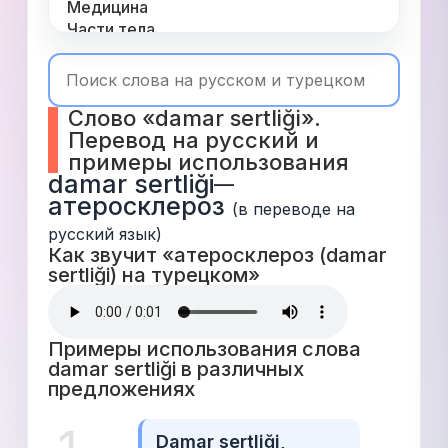
Медицина
Части тела
Одежда
Время
Топ 1000
Слово «damar sertliği». 
Числа
Перевод на русский и 
Глаголы
примеры использования
Служебные
damar sertliği
—
Существительные
атеросклероз
Прилагательные
(в переводе на 
русский язык)
Как звучит «атеросклероз (damar 
sertliği) на турецком» 
Примеры использования слова 
damar sertliği в различных 
предложениях 
Damar sertliği, 