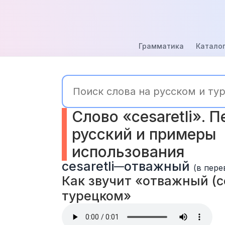
Грамматика
Каталог
Слово «cesaretli». П
русский и примеры 
использования
cesaretli
отважный
—
(в пере
Как звучит «отважный (ces
турецком» 