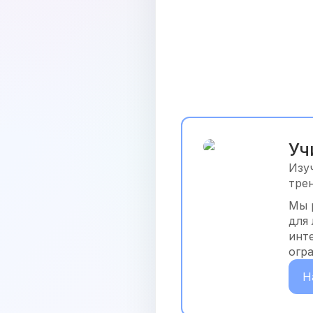
Уч
Изу
тре
Мы 
для
инт
огр
Н