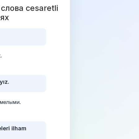
ова cesaretli 
ях 
.
yız.
мелыми.
leri ilham 