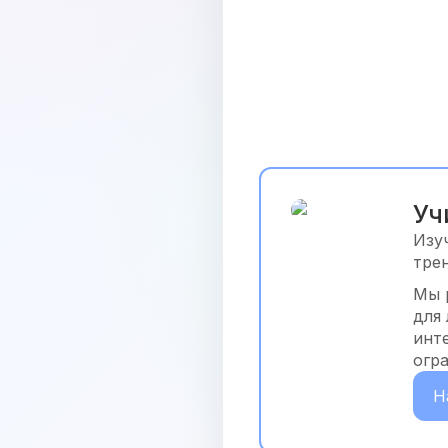
Уч
Изу
тре
Мы 
для
инт
огр
Н