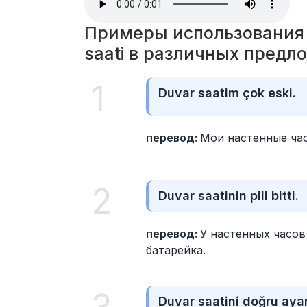
Примеры использования с
saati в различных предл
1
Duvar saatim çok eski.
перевод: 
Мои настенные час
2
Duvar saatinin pili bitti.
перевод: 
У настенных часов 
батарейка.
Duvar saatini doğru ayar