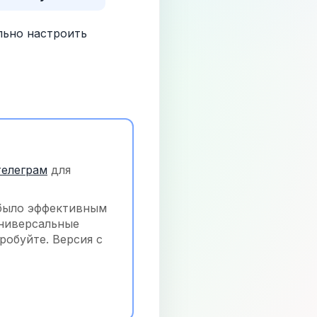
ьно настроить 
телеграм
 для 
было эффективным 
ниверсальные 
обуйте. Версия с 