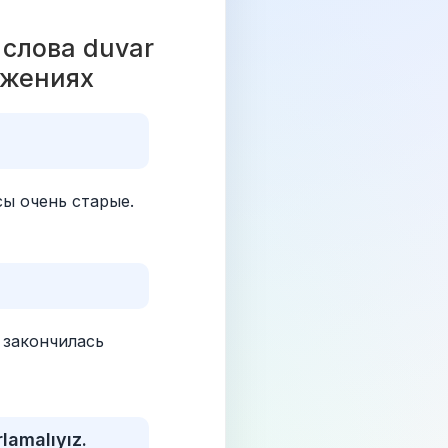
лова duvar 
ожениях 
ы очень старые.
закончилась 
lamalıyız.