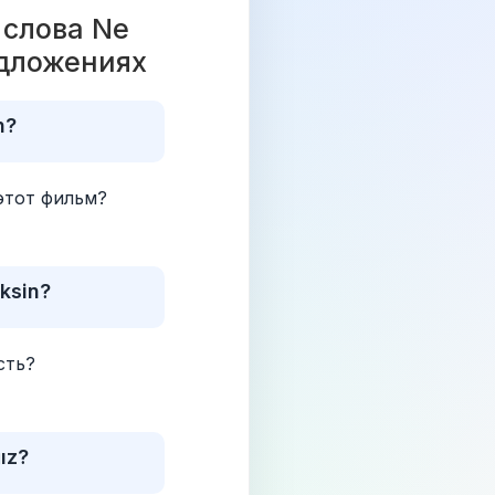
слова Ne 
дложениях 
n?
этот фильм?
ksin?
сть?
ız?