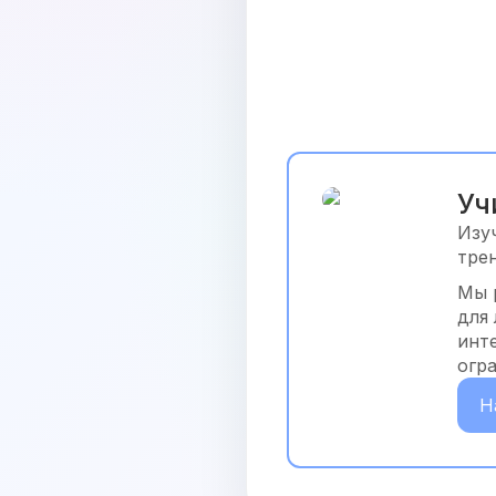
Уч
Изу
тре
Мы 
для
инт
огр
Н