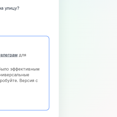
на улицу?
телеграм
 для 
было эффективным 
ниверсальные 
обуйте. Версия с 