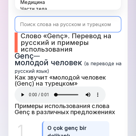
Медицина
Части тела
Одежда
Время
Топ 1000
Слово «Genç». Перевод на 
Числа
русский и примеры 
Глаголы
использования
Служебные
Genç
—
Существительные
молодой человек
Прилагательные
(в переводе на 
русский язык)
Как звучит «молодой человек 
(Genç) на турецком» 
Примеры использования слова 
Genç в различных предложениях 
1
O çok genç bir 
delikanlı.